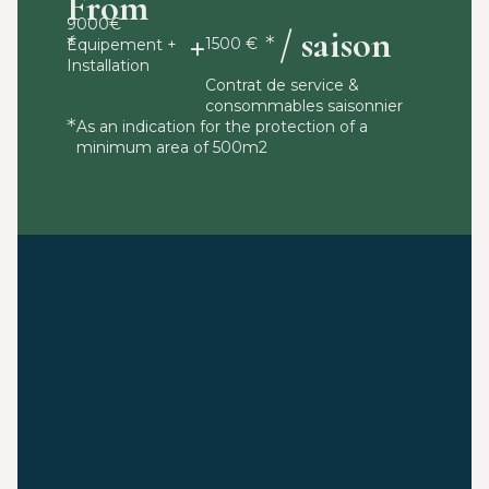
From
9000€
+
/ saison
1500 €
Équipement +
Installation
Contrat de service &
consommables saisonnier
As an indication for the protection of a
minimum area of 500m2