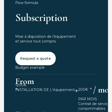
Flow formula
Subscription
Mise à disposition de l’équipement
et service tout compris.
Request a quote
Budget example
From
1200€
+
/ mo
200€
INSTALLATION DE L'équipement
PAR MOIS
Contrat de service 
consommables