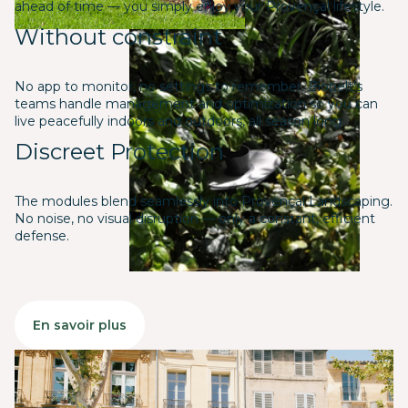
ahead of time — you simply enjoy your Provençal lifestyle.
Without constraint
No app to monitor, no settings to remember. Biobelt's
teams handle management and optimization so you can
live peacefully indoors and outdoors, all season long.
Discreet Protection
The modules blend seamlessly into Provençal Landscaping.
No noise, no visual disruption — only a constant, efficient
defense.
En savoir plus