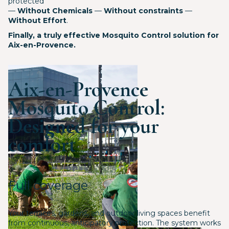
protected
—
Without Chemicals
—
Without constraints
—
Without Effort
.
Finally, a truly effective Mosquito Control solution for
Aix-en-Provence.
Aix-en-Provence
Mosquito Control:
Designed for your
comfort
Full coverage
Your terraces, gardens, and outdoor living spaces benefit
from continuous, anticipatory protection. The system works