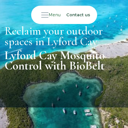
Menu
Contact us
Reclaim your outdoor
spaces in Lyford Cay
Lyford Cay Mosquito
Control with BioBelt