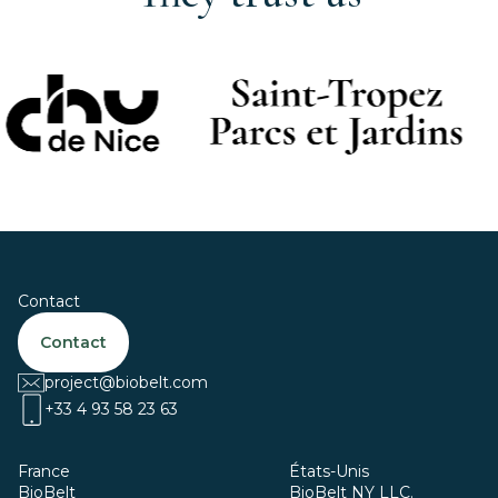
Contact
Contact
project@biobelt.com
+33 4 93 58 23 63
France
États-Unis
BioBelt
BioBelt NY LLC.