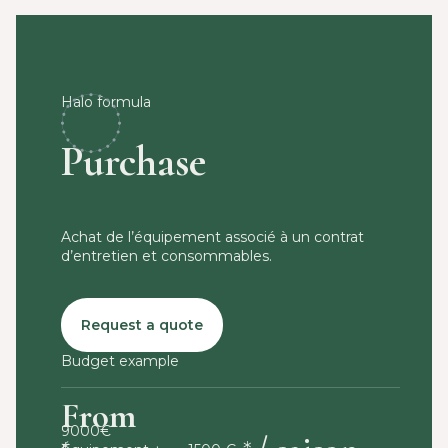
Halo formula
Purchase
Achat de l’équipement associé à un contrat
d’entretien et consommables.
Request a quote
Budget example
From
9000€