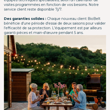
équipes techniques spécialisées, selon un calendrier de
visites programmées en fonction de vos besoins. Notre
service client reste disponible 7j/7.
Des garanties solides :
Chaque nouveau client BioBelt
bénéficie d'une période d'essai de deux saisons pour valider
l'efficacité de sa protection. L'équipement est par ailleurs
garanti pièces et main-d'œuvre pendant 5 ans.