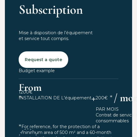
Subscription
Mise à disposition de l’équipement
et service tout compris.
Request a quote
Budget example
From
1200€
+
/ mo
200€
INSTALLATION DE L'équipement
PAR MOIS
Contrat de service 
consommables
For reference, for the protection of a
minimum area of 500 m² and a 60-month