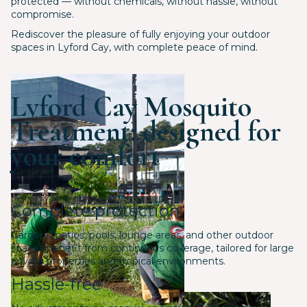
protected — without chemicals, without hassle, without
compromise.
Rediscover the pleasure of fully enjoying your outdoor
spaces in Lyford Cay, with complete peace of mind.
Lyford Cay Mosquito
Treatment: designed for
your comfort
Complete protection
Gardens, patios, pools, lounge areas, and other outdoor
spaces benefit from continuous coverage, tailored for large
private properties and tropical environments.
Hassle-free